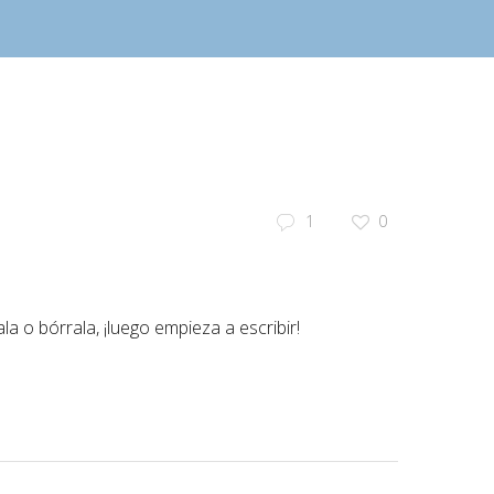
1
0
a o bórrala, ¡luego empieza a escribir!